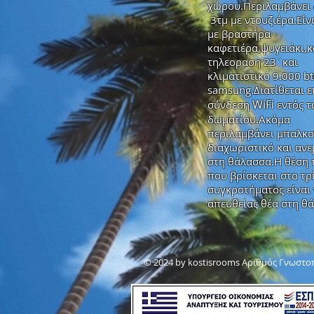
χώρου.Περιλαμβάνει 
3τμ με ντουζιέρα.Είν
με βραστήρα
καφετιέρα,ψυγειάκι,
τηλεοραση 23¨και
κλιματιστικό 9.000 b
samsung.Διατίθεται ε
WiFi
σύνδεση
εντός τ
δωματίου.Ακόμα
περιλαμβάνει μπαλκο
διαχωριστικό και αν
στη θάλασσα.Η θέση 
που βρίσκεται στο τρ
συγκροτήματος είναι
απευθείας θέα στη θ
© 2024 by ​kostisrooms Αριθμός Γνωστο