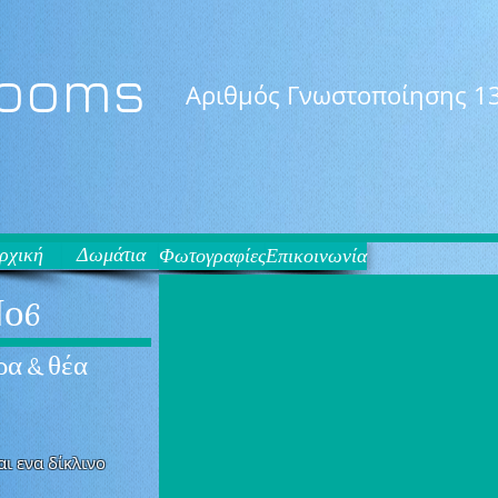
Rooms
Αριθμός Γνωστοποίησης 1
ρχική
Δωμάτια
Φωτογραφίες
Επικοινωνία
Νο6
ρα & θέα
αι ενα δίκλινο