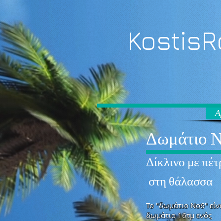
​Kostis
Α
Δωμάτιο 
Δίκλινο με πέτ
στη θάλασσα
Το "δωμάτιο Νο6" είν
δωμάτιο 16τμ ενός