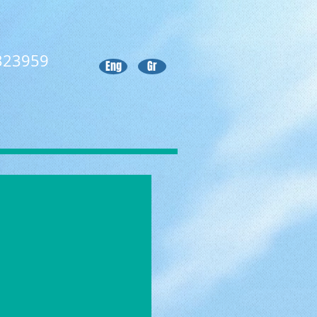
323959
Eng
Gr